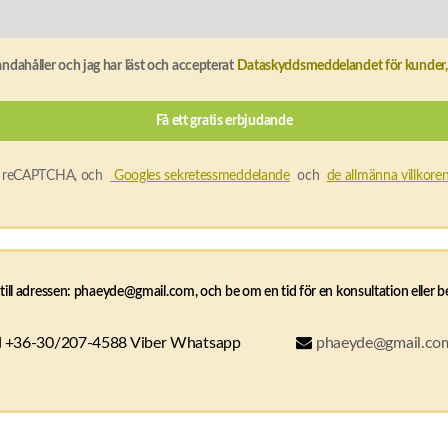
handahåller och jag har läst och accepterat
Dataskyddsmeddelandet för kunder, 
av reCAPTCHA, och
Googles sekretessmeddelande
och
de allmänna villkore
till adressen: phaeyde@gmail.com, och be om en tid för en konsultation eller b
+36-30/207-4588 Viber Whatsapp
phaeyde@gmail.co