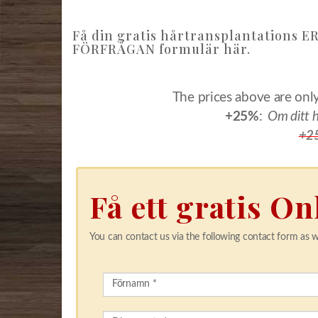
Få din gratis hårtransplantations E
FÖRFRÅGAN formulär här.
The prices above are only
+25%
:
Om ditt h
+2
Få ett gratis On
You can contact us via the following contact form as we