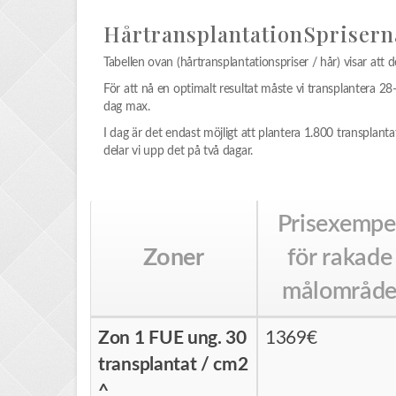
HårtransplantationSpriser
Tabellen ovan (hårtransplantationspriser / hår) visar att d
För att nå en optimalt resultat måste vi transplantera 28
dag max.
I dag är det endast möjligt att plantera 1.800 transplant
delar vi upp det på två dagar.
Prisexempe
Zoner
för rakade
målområd
Zon 1 FUE ung. 30
1369€
transplantat / cm2
^