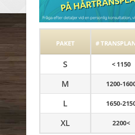
PAKET
# TRANSPLA
S
< 1150
M
1200-160
L
1650-215
XL
2200<