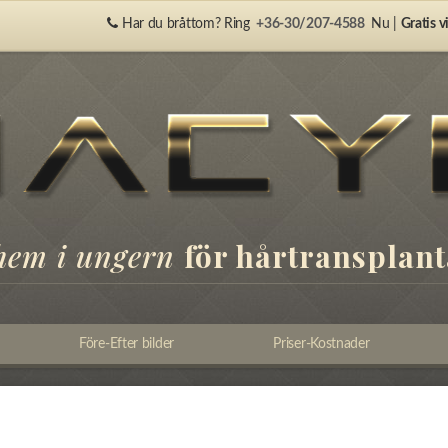
Har du bråttom? Ring
+36-30/207-4588
Nu |
Gratis v
 hem i ungern
för hårtransplant
Före-Efter bilder
Priser-Kostnader