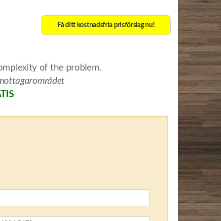
Få ditt kostnadsfria prisförslag nu!
complexity of the problem.
d mottagarområdet
TIS