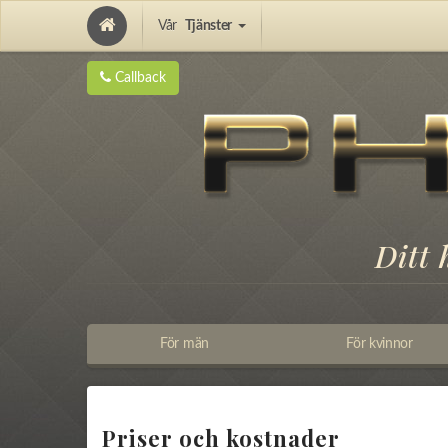
Vår
Tjänster
Hair Implantation and Pigmentation
Callback
Ditt
För män
För kvinnor
Priser och kostnader