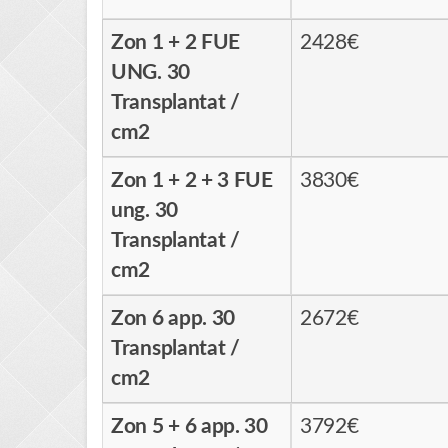
Zon 1 + 2 FUE
2428€
UNG. 30
Transplantat /
cm2
Zon 1 + 2 + 3 FUE
3830€
ung. 30
Transplantat /
cm2
Zon 6 app. 30
2672€
Transplantat /
cm2
Zon 5 + 6 app. 30
3792€