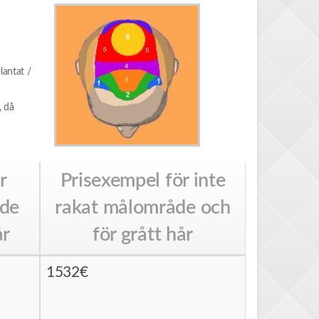
lantat /
, då
r
Prisexempel för inte
åde
rakat målområde och
år
för grått hår
1532€