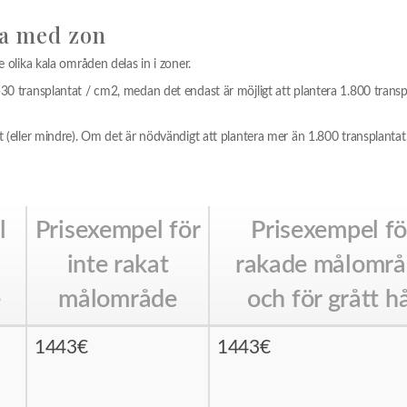
na med zon
e olika kala områden delas in i zoner.
-30 transplantat / cm2, medan det endast är möjligt att plantera 1.800 transp
at (eller mindre). Om det är nödvändigt att plantera mer än 1.800 transplantat
l
Prisexempel för
Prisexempel fö
inte rakat
rakade målomr
e
målområde
och för grått h
1443€
1443€