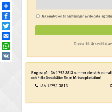
Share
Jag samtycker till hanteringen av de data jag till
Facebook
Twitter
Denna sida är skyddad 
Email
WhatsApp
VK
Ring oss på + 36-1 792-3813 nummer eller skriv ett mail 
och / eller ännu bättre för en hårtransplantation!
+36-1/792-3813