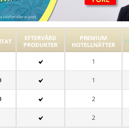
EFTERVÅRD
PREMIUM
NTAT
F
PRODUKTER
HOTELLNÄTTER
1
0
1
0
2
2