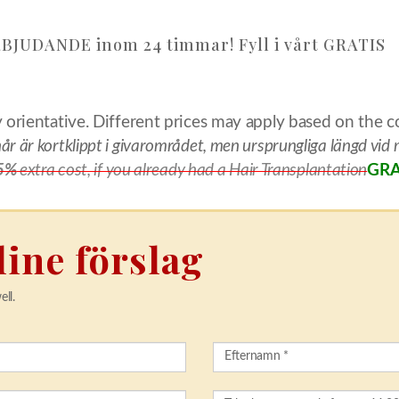
RBJUDANDE inom 24 timmar! Fyll i vårt GRATIS
 orientative. Different prices may apply based on the 
år är kortklippt i givarområdet, men ursprungliga längd vi
5%
extra cost, if you already had a Hair Transplantation
GRA
line förslag
ll.