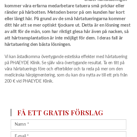
kommer våra erfarna medarbetare tatuera små prickar eller
ränder på hårbotten. Metoden beror på om kunden har kort
eller långt hår. På grund av de små hårtatueringarna kommer
ditt hår att se mer optiskt tjockare ut. Detta är en lösning mest
av allt för de män, som har riktigt glesa hår även på nacken, så
att hårtransplantation är inte möjligt för dem. I deras fall är
hårtatuering den bästa lösningen.
Vi kan åstadkomma övertygande estetiska effekter med hårtatuering
på PHAEYDE Klinik. Se själv våra övertygande resultat. Ta en titt på
våra hårtatuerings före och efterbilder och ta reda på mer om den
medicinska hårpigmentering, som du kan dra nytta av till ett pris från
200 € vid PHAEYDE Klinik.
FÅ ETT GRATIS FÖRSLAG