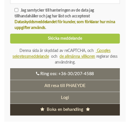
Jag samtycker till hanteringen av de data jag
tillhandahåller och jag har läst och accepterat
Dataskyddsmeddelandet för kunder, som förklarar hur mina
uppgifter används
.
Skicka meddelande
Denna sida är skyddad av reCAPTCHA, och
Googles
sekretessmeddelande
och
de allmänna villkoren
reglerar dess
användning.
Ring oss:
+36-30/207-4588
Att resa till PHAEYDE
Logi
Boka en behandling