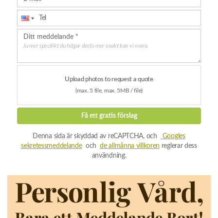
Ju mer specifikt du frågar desto mer exakt kan vi svara.
Upload photos to request a quote
(max. 5 file, max. 5MB / file)
Få ett gratis förslag
Denna sida är skyddad av reCAPTCHA, och
Googles
sekretessmeddelande
och
de allmänna villkoren
reglerar dess
användning.